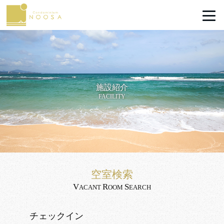
施設紹介
FACILITY
空室検索
V
R
S
ACANT
OOM
EARCH
チェックイン